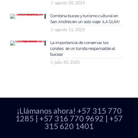
agosto 20, 2025
Combina buceo y turismo cultural en
San Andrés en un solo viaje: ¡LA GUÍA!
agosto 11, 2025
La importancia de conservar los
corales: sé un turista responsable al
bucear
julio 30, 2025
¡Llámanos ahora!
+57 315 770
1285
|
+57 316 770 9692
|
+57
315 620 1401