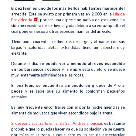
El
pez león es uno de los más bellos habitantes marinos del
arrecife
. Este se avistó por primera vez en 2.008 en la
isla de
Providencia
, por ser una especie no nativa de esta zona, ha
sido merecedora de ser investigada debido a su voraz apetito el
cual pone en riesgo a otras especies marinas del arrecife.
Tiene unos cuarenta centímetros de largo y al nadar con sus
largas y coloridas aletas extendidas tiene un aspecto muy
elegante.
Durante el día,
se puede ver a menudo al revés escondido
en los barrancos rocosos
y siempre está quieto o se mueve
muy lentamente adhiriéndose a las rocas.
El pez león, se encuentra a menudo en grupos de 4 o 5
peces
y se sabe que su alimento lo conforman pequeños
animales.
Es muy frecuente encontrarse con él por la noche mientras se
alimenta de moluscos que viven escondidos bajo la arena.
Si deseas visualizarlo en la isla San Andrés al bucear
, es bastante
probable que lo puedas hacer ya que su población ya se cuenta
por miles en la zona, aunque este es un ser de espectacular