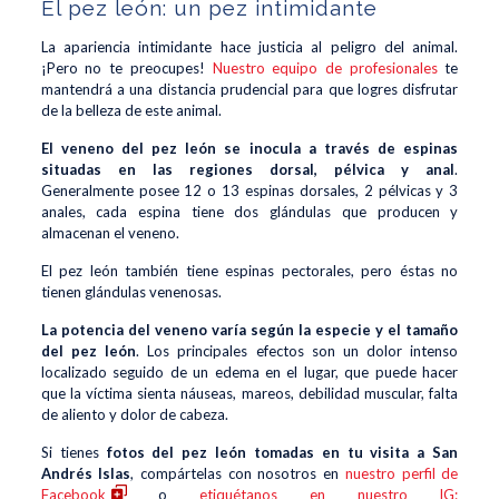
El pez león: un pez intimidante
La apariencia intimidante hace justicia al peligro del animal.
¡Pero no te preocupes!
Nuestro equipo de profesionales
te
mantendrá a una distancia prudencial para que logres disfrutar
de la belleza de este animal.
El veneno del pez león se inocula a través de espinas
situadas en las regiones dorsal, pélvica y anal
.
Generalmente posee 12 o 13 espinas dorsales, 2 pélvicas y 3
anales, cada espina tiene dos glándulas que producen y
almacenan el veneno.
El pez león también tiene espinas pectorales, pero éstas no
tienen glándulas venenosas.
La potencia del veneno varía según la especie y el tamaño
del pez león
. Los principales efectos son un dolor intenso
localizado seguido de un edema en el lugar, que puede hacer
que la víctima sienta náuseas, mareos, debilidad muscular, falta
de aliento y dolor de cabeza.
Si tienes
fotos del pez león tomadas en tu visita a San
Andrés Islas
, compártelas con nosotros en
nuestro perfil de
Facebook
o
etiquétanos en nuestro IG: