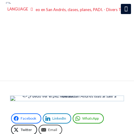
LANGUAGE
¿Puedo ver el pez león en San
Andrés islas?
Facebook
LinkedIn
WhatsApp
Twitter
Email