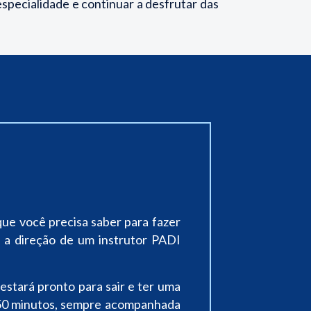
especialidade e continuar a desfrutar das
e você precisa saber para fazer
 a direção de um instrutor PADI
stará pronto para sair e ter uma
 50 minutos, sempre acompanhada