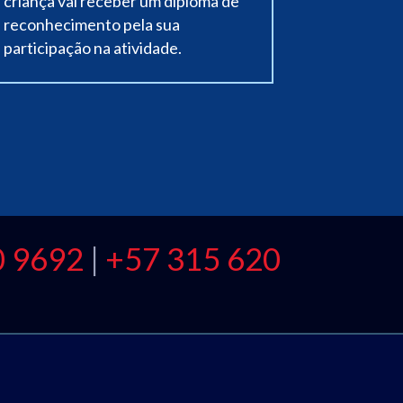
criança vai receber um diploma de
reconhecimento pela sua
participação na atividade.
0 9692
|
+57 315 620