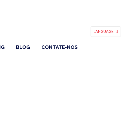
LANGUAGE
NG
BLOG
CONTATE-NOS
ursos, técnicas
tos
o, deslocamentos