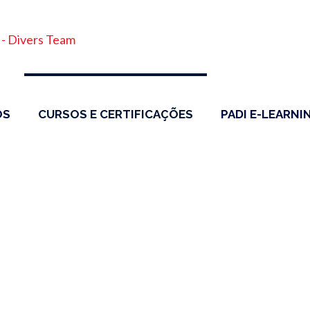
ÓS
CURSOS E CERTIFICAÇÕES
PADI E-LEARNI
sem certificação – C
 imersão, deslocamen
ulhadores sem certificação – Cursos, técnicas de imersã