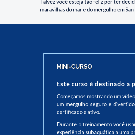
Talvez você esteja tão feliz por ter dec
maravilhas do mar e do mergulho em San
MINI-CURSO
Este curso é destinado a p
Começamos mostrando um vídeo d
um mergulho seguro e divertido
certificado e ativo.
Durante o treinamento você usar
experiência subaquática a uma 