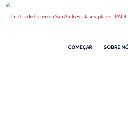
COMEÇAR
SOBRE N
Mergulhadores 
de
Início
Merg