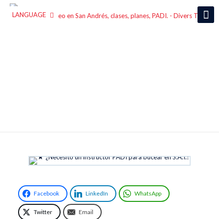
LANGUAGE
¿Necesito un instructor PADI
para bucear en S.A.I.?
Facebook
LinkedIn
WhatsApp
Twitter
Email